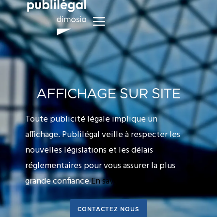
AFFICHAGE SUR SITE
Toute publicité légale implique un
affichage. Publilégal veille à respecter les
nouvelles législations et les délais
réglementaires pour vous assurer la plus
grande confiance.
En savoir plus
CONTACTEZ NOUS