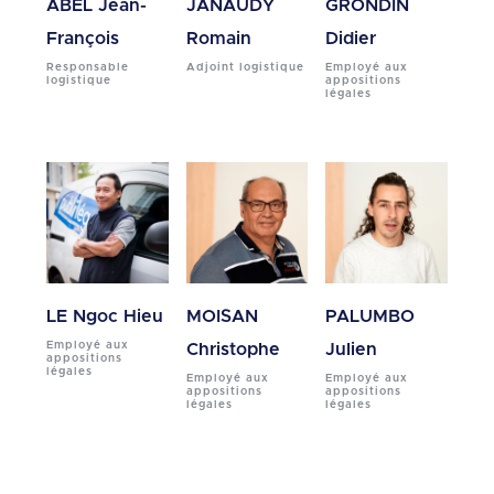
ABEL Jean-
JANAUDY
GRONDIN
François
Romain
Didier
Responsable
Adjoint logistique
Employé aux
logistique
appositions
légales
LE Ngoc Hieu
MOISAN
PALUMBO
Employé aux
Christophe
Julien
appositions
légales
Employé aux
Employé aux
appositions
appositions
légales
légales