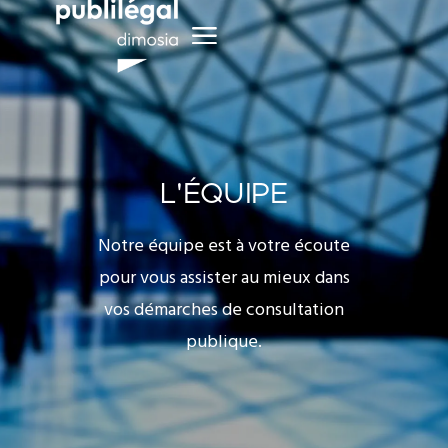
L'ÉQUIPE
Notre équipe est à votre écoute
pour vous assister au mieux dans
vos démarches de consultation
publique.