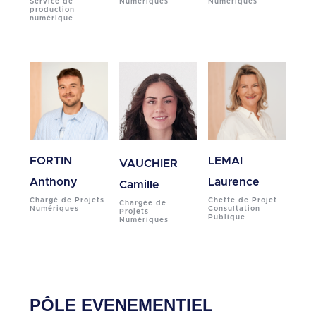
Service de
Numériques
Numériques
production
numérique
FORTIN
LEMAI
VAUCHIER
Anthony
Laurence
Camille
Chargé de Projets
Cheffe de Projet
Chargée de
Numériques
Consultation
Projets
Publique
Numériques
PÔLE EVENEMENTIEL