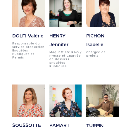
DOLFI Valérie
HENRY
PICHON
Responsable du
Jennifer
Isabelle
service production
Enquêtes
Maquettiste PAO /
Chargée de
Publiques et
Presse et Chargée
projets
Permis
de dossiers
Enquêtes
Publiques
SOUSSOTTE
PAMART
TURPIN