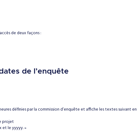
 accès de deux façons :
dates de l’enquête
eures définies par la commission d’enquête et affiche les textes suivant e
e projet
 et le yyyyy. »