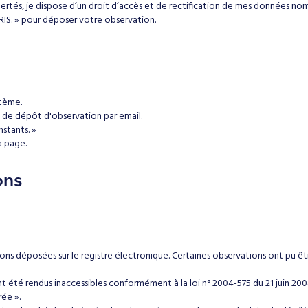
 libertés, je dispose d’un droit d’accès et de rectification de mes données nom
ARIS. » pour déposer votre observation.
stème.
e de dépôt d'observation par email.
nstants. »
a page.
ons
ons déposées sur le registre électronique. Certaines observations ont pu 
ont été rendus inaccessibles conformément à la loi n° 2004-575 du 21 juin 20
ée ».