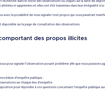
t recherché dans le texte des observations ou cliquez sur la date de dépôt
 altérées ni supprimées et elles ont été transmises dans leur intégralité à 
s avez la possibilité de nous signaler tout propos qui vous paraitrait manife
 disponible sur la page de consultation des observations.
omportant des propos illicites
dessous pour signaler l’observation posant problème afin que nous puissions agir
procédure d'enquête publique :
observations sur chaque lieu d'enquête.
sposition pour répondre à vos questions concernant l'enquête publique aux 