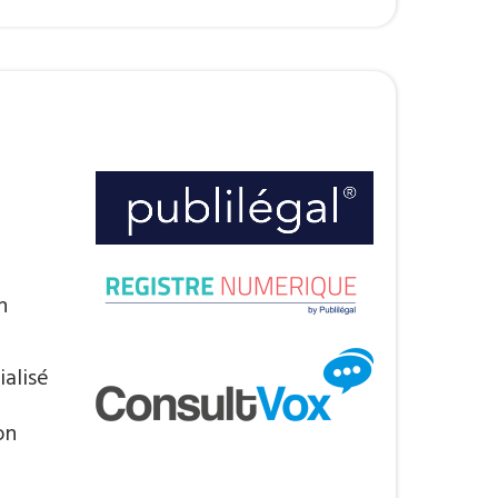
n
alisé
on