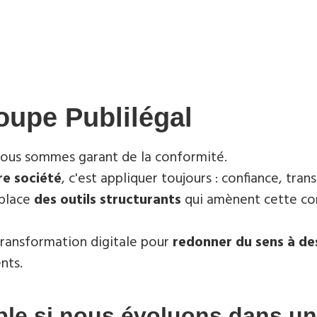
oupe Publilégal
nous sommes garant de la conformité.
re société
, c'est appliquer toujours : confiance, tra
 place
des outils structurants
qui amènent cette con
a transformation digitale pour
redonner du sens à de
nts.
ble si nous évoluons dans un 