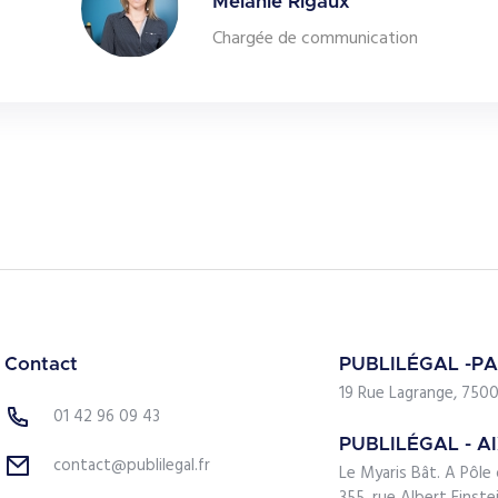
Mélanie Rigaux
Chargée de communication
Contact
PUBLILÉGAL -PA
19 Rue Lagrange, 7500
01 42 96 09 43
PUBLILÉGAL - A
contact@publilegal.fr
Le Myaris Bât. A Pôle 
355, rue Albert Einst